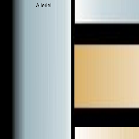
Allerlei
home
impressum
gäst
|
|
|