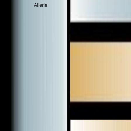
Allerlei
home
impressum
gäst
|
|
|