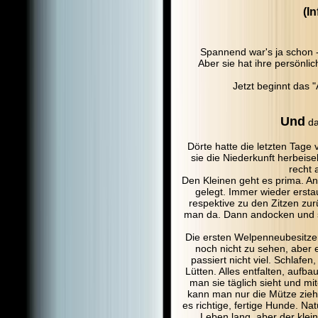
(I
Spannend war's ja schon -
Aber sie hat ihre persönl
Jetzt beginnt das 
Und
da
Dörte hatte die letzten Tage
sie die Niederkunft herbeis
recht 
Den Kleinen geht es prima. An
gelegt. Immer wieder ersta
respektive zu den Zitzen zur
man da. Dann andocken und 
Die ersten Welpenneubesitzer 
noch nicht zu sehen, aber 
passiert nicht viel. Schlafen
Lütten. Alles entfalten, aufb
man sie täglich sieht und mi
kann man nur die Mütze zieh
es richtige, fertige Hunde. Na
Leben lang, aber der klein