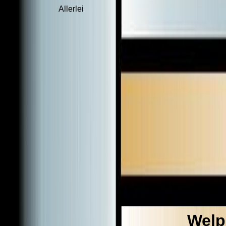
Allerlei
home
impressum
gäst
|
|
|
Welp