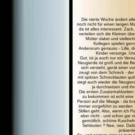
Die vierte Woche ändert all
noch nicht für einen langen M
da ist alles interessant. Za
verteilen sich die Kleinen ü
Mütter dabei und vielleic
Kollegen spielen gern
Andersrum genauso - Lille, di
Kinder versorge. Und
Gut, ist ja auch nur ein Versu
Neugierde ist groß und die B
sich versieht, gerät einer 
zeugt von dem Schreck - der
mit spitzen Schrecklauten quitt
siegt auch wieder die Neugier
ja durchsetzen und ihr
Die ersten Zusatzmahlzeiten 
zu bekommen ist echt eine H
Person auf die Waage - da brau
immer vorgeführt zu werden. 
Stillen geht. Also, wenn ich 
aber nicht - und schon gar 
gemütlich, schöne Kuschel
Sehleuten ? Nee, nee. Dafü
präsenti
So, und gestern ging es zum 