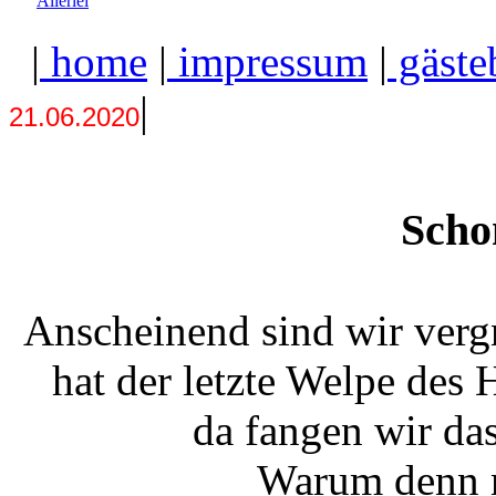
Allerlei
|
home
|
impressum
|
gäste
|
21.06.2020
Schon
Anscheinend sind wir verg
hat der letzte Welpe des
da fangen wir da
Warum denn n